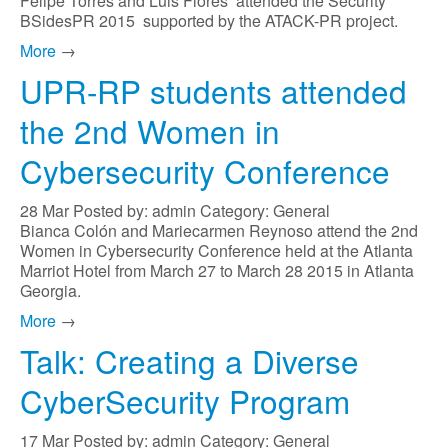
Felipe Torres and Luis Flores attended the Security
BSidesPR 2015 supported by the ATACK-PR project.
More
→
UPR-RP students attended
the 2nd Women in
Cybersecurity Conference
28
Mar
Posted by: admin
Category: General
Bianca Colón and Mariecarmen Reynoso attend the 2nd
Women in Cybersecurity Conference held at the Atlanta
Marriot Hotel from March 27 to March 28 2015 in Atlanta
Georgia.
More
→
Talk: Creating a Diverse
CyberSecurity Program
17
Mar
Posted by: admin
Category: General