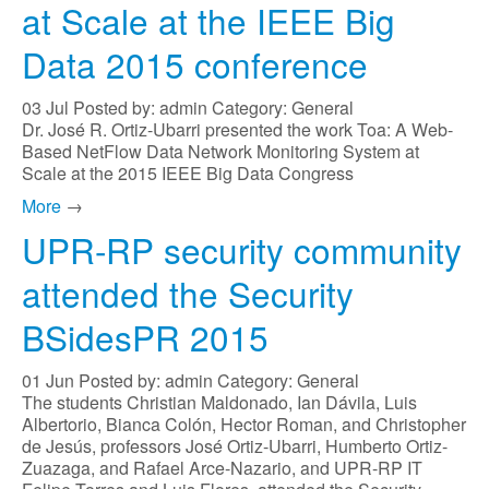
at Scale at the IEEE Big
Data 2015 conference
03
Jul
Posted by: admin
Category: General
Dr. José R. Ortiz-Ubarri presented the work Toa: A Web-
Based NetFlow Data Network Monitoring System at
Scale at the 2015 IEEE Big Data Congress
More
→
UPR-RP security community
attended the Security
BSidesPR 2015
01
Jun
Posted by: admin
Category: General
The students Christian Maldonado, Ian Dávila, Luis
Albertorio, Bianca Colón, Hector Roman, and Christopher
de Jesús, professors José Ortiz-Ubarri, Humberto Ortiz-
Zuazaga, and Rafael Arce-Nazario, and UPR-RP IT