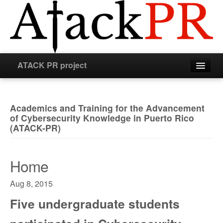
ATACK PR project
Home
Academics and Training for the Advancement
Resources
of Cybersecurity Knowledge in Puerto Rico
(ATACK-PR)
Equipment
Home
Staff
Aug 8, 2015
News
Five undergraduate students
Summer Camp